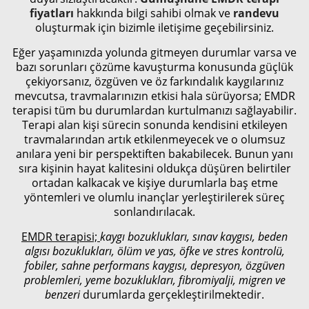
fiyatları
hakkında bilgi sahibi olmak ve
randevu
oluşturmak için bizimle iletişime geçebilirsiniz.
Eğer yaşamınızda yolunda gitmeyen durumlar varsa ve
bazı sorunları çözüme kavuşturma konusunda güçlük
çekiyorsanız, özgüven ve öz farkındalık kaygılarınız
mevcutsa, travmalarınızın etkisi hala sürüyorsa; EMDR
terapisi tüm bu durumlardan kurtulmanızı sağlayabilir.
Terapi alan kişi sürecin sonunda kendisini etkileyen
travmalarından artık etkilenmeyecek ve o olumsuz
anılara yeni bir perspektiften bakabilecek. Bunun yanı
sıra kişinin hayat kalitesini oldukça düşüren belirtiler
ortadan kalkacak ve kişiye durumlarla baş etme
yöntemleri ve olumlu inançlar yerleştirilerek süreç
sonlandırılacak.
EMDR terapisi;
kaygı bozuklukları, sınav kaygısı, beden
algısı bozuklukları, ölüm ve yas, öfke ve stres kontrolü,
fobiler, sahne performans kaygısı, depresyon, özgüven
problemleri, yeme bozuklukları, fibromiyalji, migren ve
benzeri
durumlarda gerçekleştirilmektedir.