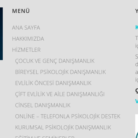
MENÜ
K
ANA SAYFA
T
HAKKIMIZDA
i
HİZMETLER
S
ÇOCUK VE GENÇ DANIŞMANLIK
d
BİREYSEL PSİKOLOJİK DANIŞMANLIK
a
I
i
EVLİLİK ÖNCESİ DANIŞMANLIK
ÇİFT EVLİLİK VE AİLE DANIŞMANLIĞI
CİNSEL DANIŞMANLIK
ONLİNE – TELEFONLA PSİKOLOJİK DESTEK
KURUMSAL PSİKOLOJİK DANIŞMANLIK