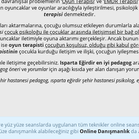
, davranışsal problemlerin ‘
Oyun Terapisi
’ ve ‘
EMDR Terapisi
n oyuncaklar ve oyunlar aracılığıyla iyileştirilmesi, psikoloj
terapisi
denmektedir.
arı aktarmalarına, çocuğu olumsuz etkileyen durumlarla alak
si
çocuk psikoloğu ile çocuklar arasında iletişimsel bir bağ o
n oyuncaklar iletimiyle oyuna aktarımı gerçekleşir. Ancak bunu
 ise
oyun terapisti
çocuğun koşulsuz, olduğu gibi kabul gö
pistinin
çocukla kurduğu iletişim ve ilişki, çocuğun iyileşmes
mle iletişime geçebilirsiniz.
Isparta Eğirdir en iyi pedagog
ar
agog öneri
ve
yorumlar
için aşağı kısıda yer alan danışan yoruml
ehir hastanesi pedagog, ısparta eğirdir şehir hastanesi psikolog, e
e yüz yüze seanslarda uygulanan tüm teknikler online sean
üze danışmanlık alabileceğiniz gibi
Online Danışmanlık
da a