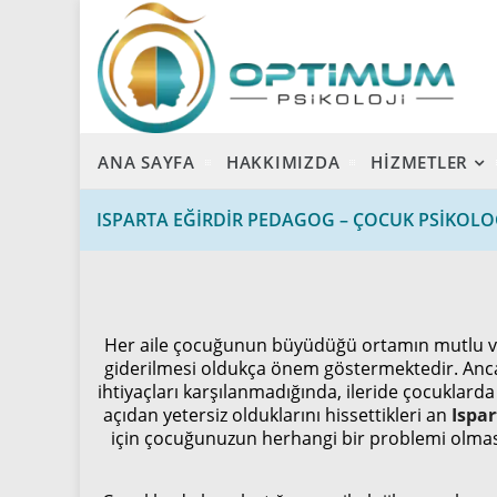
ANA SAYFA
HAKKIMIZDA
HİZMETLER
ISPARTA EĞIRDIR PEDAGOG – ÇOCUK PSIKOL
Her aile çocuğunun büyüdüğü ortamın mutlu ve hu
giderilmesi oldukça önem göstermektedir. Ancak
ihtiyaçları karşılanmadığında, ileride çocuklard
açıdan yetersiz olduklarını hissettikleri an
Ispar
için çocuğunuzun herhangi bir problemi olma