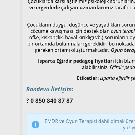
Çocuklarda karşılaştığımız psikolojik sorunların
ve ergenlerle çalışan uzmanlarımız
tarafında
Çocukların duygu, düşünce ve yaşadıkları sorunl
çözüme kavuşması için destek olan
oyun terapi
öfke, kıskançlık, hayal kırıklığı vb.) sorunları
bir ortamda bulunmaları gereklidir, bu noktada
gereken ortamı oluşturmaktadır
.
Oyun tera
Isparta Eğirdir pedagog fiyatları
için bizi
alabilirsiniz.
Eğirdir ped
Etiketler:
ısparta eğirdir ş
Randevu İletişim:
?
0 850 840 87 87
EMDR ve Oyun Terapisi dahil olmak üzer
yüz y