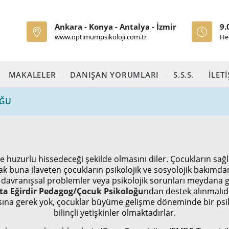
Ankara - Konya - Antalya - İzmir
9.
www.optimumpsikoloji.com.tr
He
MAKALELER
DANIŞAN YORUMLARI
S.S.S.
İLET
OĞU
zurlu hissedeceği şekilde olmasını diler. Çocukların sağlıkl
 buna ilaveten çocukların psikolojik ve sosyolojik bakımdan 
a davranışsal problemler veya psikolojik sorunları meydana 
ta Eğirdir Pedagog/Çocuk Psikoloğu
ndan destek alınmalıd
sına gerek yok, çocuklar büyüme gelişme döneminde bir ps
bilinçli yetişkinler olmaktadırlar.