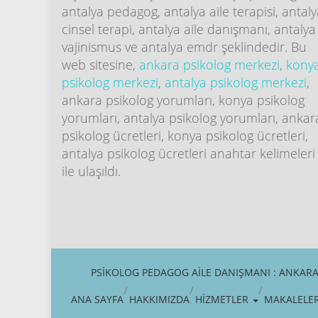
antalya pedagog, antalya aile terapisi, antal
cinsel terapi, antalya aile danışmanı, antalya
vajinismus ve antalya emdr şeklindedir. Bu
web sitesine,
ankara psikolog merkezi
,
kony
psikolog merkezi
,
antalya psikolog merkezi
,
ankara psikolog yorumları, konya psikolog
yorumları, antalya psikolog yorumları, ankar
psikolog ücretleri, konya psikolog ücretleri,
antalya psikolog ücretleri anahtar kelimeleri
ile ulaşıldı.
PSIKOLOG PEDAGOG AILE DANIŞMANI : ANKARA,
ANA SAYFA
HAKKIMIZDA
HİZMETLER
MAKALELE