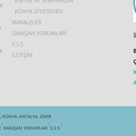
EĞİTİM VE SEMİNERLER
ya
KONYA DİYETİSYEN
MAKALELER
a
DANIŞAN YORUMLARI
S.S.S.
a
İLETİŞİM
 KONYA, ANTALYA, İZMIR
R
DANIŞAN YORUMLARI
S.S.S.