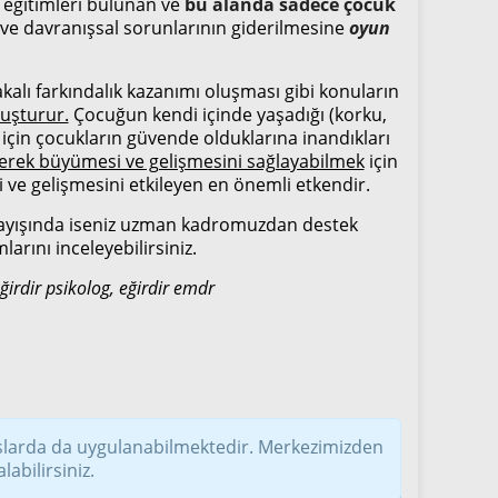
’ eğitimleri bulunan ve
bu alanda sadece çocuk
ik ve davranışsal sorunlarının giderilmesine
oyun
alı farkındalık kazanımı oluşması gibi konuların
luşturur.
Çocuğun kendi içinde yaşadığı (korku,
n için çocukların güvende olduklarına inandıkları
rerek büyümesi ve gelişmesini sağlayabilmek
için
i ve gelişmesini etkileyen en önemli etkendir.
ayışında iseniz uzman kadromuzdan destek
arını inceleyebilirsiniz.
ğirdir psikolog, eğirdir emdr
slarda da uygulanabilmektedir. Merkezimizden
labilirsiniz.