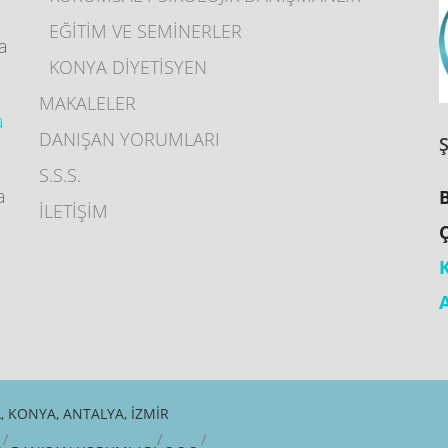
EĞİTİM VE SEMİNERLER
ya
KONYA DİYETİSYEN
MAKALELER
a
DANIŞAN YORUMLARI
S.S.S.
a
İLETİŞİM
 KONYA, ANTALYA, İZMIR