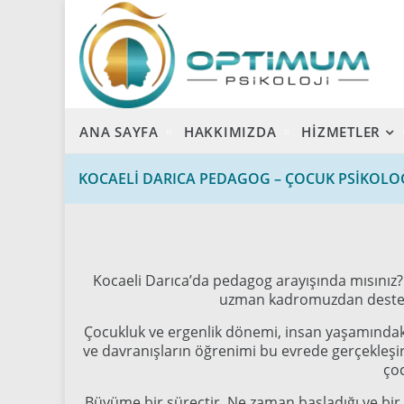
ANA SAYFA
HAKKIMIZDA
HİZMETLER
KOCAELI DARICA PEDAGOG – ÇOCUK PSIKOL
Kocaeli Darıca’da pedagog arayışında mısınız? 
uzman kadromuzdan destek 
Çocukluk ve ergenlik dönemi, insan yaşamındaki 
ve davranışların öğrenimi bu evrede gerçekleşir.
çoc
Büyüme bir süreçtir. Ne zaman başladığı ve bir 