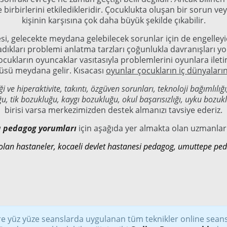
e birbirlerini etkiledikleridir. Çocuklukta oluşan bir sorun 
kişinin karşısına çok daha büyük şekilde çıkabilir.
 gelecekte meydana gelebilecek sorunlar için de engelleyici 
şadıkları problemi anlatma tarzları çoğunlukla davranışları yo
cukların oyuncaklar vasıtasıyla problemlerini oyunlara ileti
rüsü meydana gelir. Kısacası
oyunlar çocukların iç dünyaları
i ve hiperaktivite, takıntı, özgüven sorunları, teknoloji bağımlılığı
u, tik bozukluğu, kaygı bozukluğu, okul başarısızlığı, uyku boz
birisi varsa merkezimizden destek almanızı tavsiye ederiz.
a pedagog yorumları
için aşağıda yer almakta olan uzmanları
lan hastaneler, kocaeli devlet hastanesi pedagog, umuttepe ped
e yüz yüze seanslarda uygulanan tüm teknikler online sean