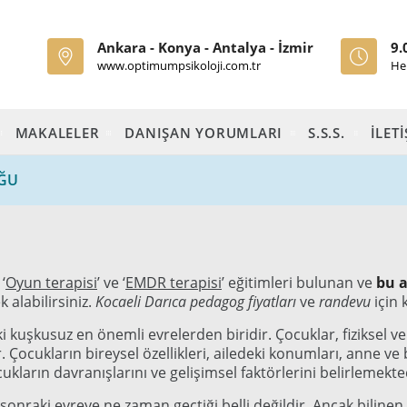
Ankara - Konya - Antalya - İzmir
9.
www.optimumpsikoloji.com.tr
He
MAKALELER
DANIŞAN YORUMLARI
S.S.S.
İLET
OĞU
‘
Oyun terapisi
’ ve ‘
EMDR terapisi
’ eğitimleri bulunan ve
bu a
alabilirsiniz.
Kocaeli Darıca pedagog fiyatları
ve
randevu
için
kuşkusuz en önemli evrelerden biridir. Çocuklar, fiziksel v
 Çocukların bireysel özellikleri, ailedeki konumları, anne v
ukların davranışlarını ve gelişimsel faktörlerini belirlemekte
sonraki evreye ne zaman geçtiği belli değildir. Ancak bilinen