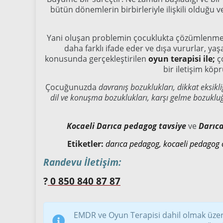
bütün dönemlerin birbirleriyle ilişkili olduğu v
Yani oluşan problemin çocuklukta çözümlenmesi,
daha farklı ifade eder ve dışa vururlar, ya
konusunda gerçekleştirilen
oyun terapisi ile;
ço
bir iletişim köp
Çocuğunuzda
davranış bozuklukları, dikkat eksikliğ
dil ve konuşma bozuklukları, karşı gelme bozukluğ
Kocaeli Darıca pedagog tavsiye
ve
Darıc
Etiketler:
darıca pedagog, kocaeli pedagog o
Randevu İletişim:
?
0 850 840 87 87
EMDR ve Oyun Terapisi dahil olmak üzer