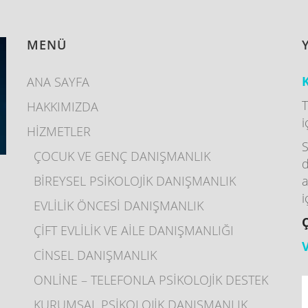
MENÜ
K
ANA SAYFA
T
HAKKIMIZDA
i
HİZMETLER
S
ÇOCUK VE GENÇ DANIŞMANLIK
d
BİREYSEL PSİKOLOJİK DANIŞMANLIK
a
I
i
EVLİLİK ÖNCESİ DANIŞMANLIK
ÇİFT EVLİLİK VE AİLE DANIŞMANLIĞI
CİNSEL DANIŞMANLIK
ONLİNE – TELEFONLA PSİKOLOJİK DESTEK
KURUMSAL PSİKOLOJİK DANIŞMANLIK