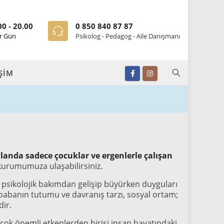
00 - 20.00
0 850 840 87 87
r Gün
Psikolog - Pedagog - Aile Danışmanı
İŞİM
landa sadece çocuklar ve ergenlerle çalışan
 kurumumuza ulaşabilirsiniz.
e psikolojik bakımdan gelişip büyürken duyguları
e babanın tutumu ve davranış tarzı, sosyal ortam;
dir.
 çok önemli etkenlerden birisi insan hayatındaki