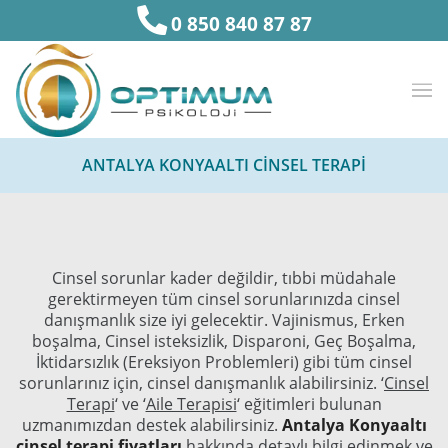
0 850 840 87 87
ANTALYA KONYAALTI CINSEL TERAPI
Cinsel sorunlar kader değildir, tıbbi müdahale
gerektirmeyen tüm cinsel sorunlarınızda cinsel
danışmanlık size iyi gelecektir. Vajinismus, Erken
boşalma, Cinsel isteksizlik, Disparoni, Geç Boşalma,
İktidarsızlık (Ereksiyon Problemleri) gibi tüm cinsel
sorunlarınız için, cinsel danışmanlık alabilirsiniz. ‘
Cinsel
Terapi
‘ ve ‘
Aile Terapisi
‘ eğitimleri bulunan
uzmanımızdan destek alabilirsiniz.
Antalya Konyaaltı
cinsel terapi fiyatları
hakkında detaylı bilgi edinmek ve