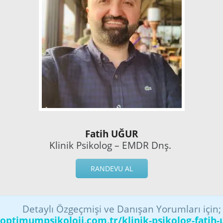
Fatih UĞUR
Klinik Psikolog – EMDR Dnş.
RANDEVU AL
Detaylı Özgeçmişi ve Danışan Yorumları için
optimumpsikoloji.com.tr/klinik-psikolog-fatih-