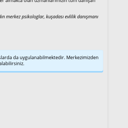
 yer almakta olan uzmanlarımızın tüm danışan
ydın merkez psikologlar, kuşadası evlilik danışmanı
slarda da uygulanabilmektedir. Merkezimizden
labilirsiniz.