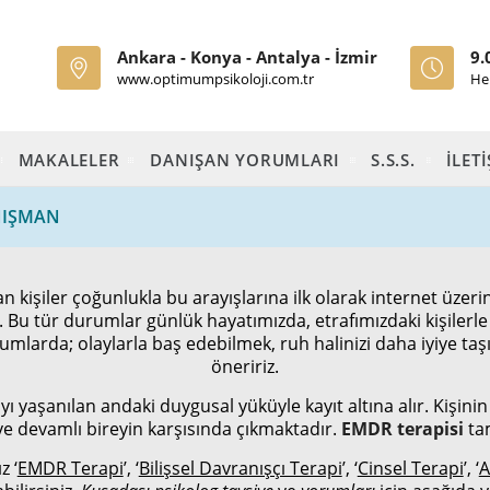
Ankara - Konya - Antalya - İzmir
9.
www.optimumpsikoloji.com.tr
He
MAKALELER
DANIŞAN YORUMLARI
S.S.S.
İLET
NIŞMAN
n kişiler çoğunlukla bu arayışlarına ilk olarak internet üzer
. Bu tür durumlar günlük hayatımızda, etrafımızdaki kişilerl
mlarda; olaylarla baş edebilmek, ruh halinizi daha iyiye ta
öneririz.
aşanılan andaki duygusal yüküyle kayıt altına alır. Kişinin k
e devamlı bireyin karşısında çıkmaktadır.
EMDR terapisi
ta
z ‘
EMDR Terapi
’, ‘
Bilişsel Davranışçı Terapi
’, ‘
Cinsel Terapi
’, ‘
A