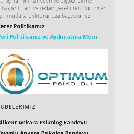
anışmanlık hizmetleri ve bilgilendirme
maçlıdır, tanı ve tedavi gerektiren durumlar
çin mutlaka doktorunuza başvurunuz.
Çerez Politikamız
Veri Politikamız ve Aydınlatma Metni
ŞUBELERİMİZ
Bilkent Ankara Psikolog Randevu
Çayyolu Ankara Psikolog Randevu