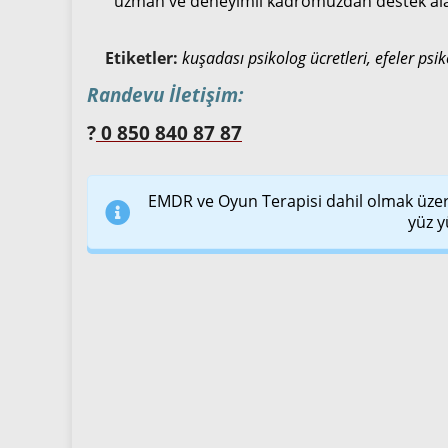
uzman ve deneyimli kadromuzdan destek alab
Etiketler:
kuşadası psikolog ücretleri, efeler psi
Randevu İletişim:
?
0 850 840 87 87
EMDR ve Oyun Terapisi dahil olmak üzer
yüz y