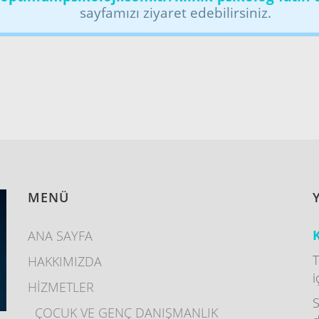
sayfamızı ziyaret edebilirsiniz.
MENÜ
K
ANA SAYFA
T
HAKKIMIZDA
i
HİZMETLER
S
ÇOCUK VE GENÇ DANIŞMANLIK