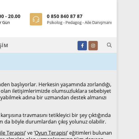
00 - 20.00
0 850 840 87 87
r Gün
Psikolog - Pedagog - Aile Danışmanı
İŞİM
inden başlıyorlar. Herkesin yaşamında zorlandığı,
e olan iletişimlerimizde olumsuzluklara sebebiyet
şıyabilmek adına bir uzmandan destek almanızı
arşısına travmasını tetikleyici bir şey çıktığında
m da böyle durumlardan çıkış yolunuz olabilir.
ile Terapisi
’ ve ‘
Oyun Terapisi
’ eğitimleri bulunan