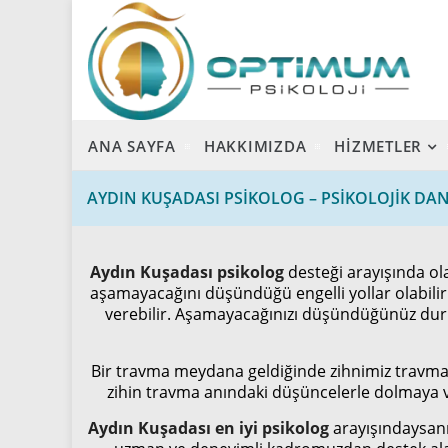
ANA SAYFA
HAKKIMIZDA
HİZMETLER
AYDIN KUŞADASI PSIKOLOG – PSIKOLOJIK DA
Aydın Kuşadası psikolog
desteği arayışında ola
aşamayacağını düşündüğü engelli yollar olabilir
verebilir. Aşamayacağınızı düşündüğünüz duru
Bir travma meydana geldiğinde zihnimiz travmayı y
zihin travma anındaki düşüncelerle dolmaya v
Aydın Kuşadası en iyi psikolog
arayışındaysanı