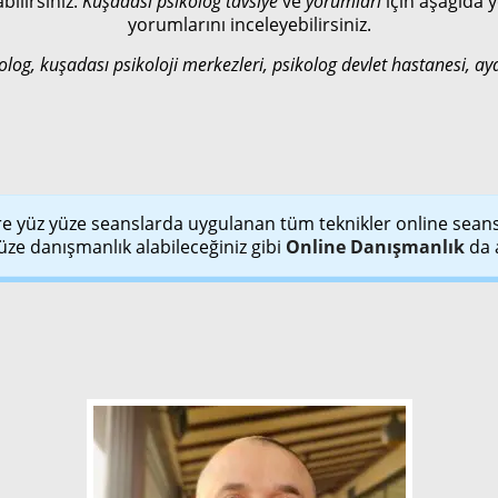
ilirsiniz.
Kuşadası psikolog tavsiye
ve
yorumları
için aşağıda
yorumlarını inceleyebilirsiniz.
kolog, kuşadası psikoloji merkezleri, psikolog devlet hastanesi, a
e yüz yüze seanslarda uygulanan tüm teknikler online sean
üze danışmanlık alabileceğiniz gibi
Online Danışmanlık
da a