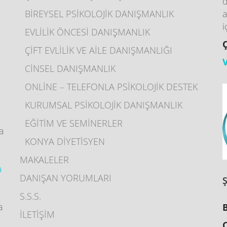
d
BİREYSEL PSİKOLOJİK DANIŞMANLIK
a
I
i
EVLİLİK ÖNCESİ DANIŞMANLIK
ÇİFT EVLİLİK VE AİLE DANIŞMANLIĞI
CİNSEL DANIŞMANLIK
ONLİNE – TELEFONLA PSİKOLOJİK DESTEK
KURUMSAL PSİKOLOJİK DANIŞMANLIK
EĞİTİM VE SEMİNERLER
ya
KONYA DİYETİSYEN
MAKALELER
a
DANIŞAN YORUMLARI
S.S.S.
a
İLETİŞİM