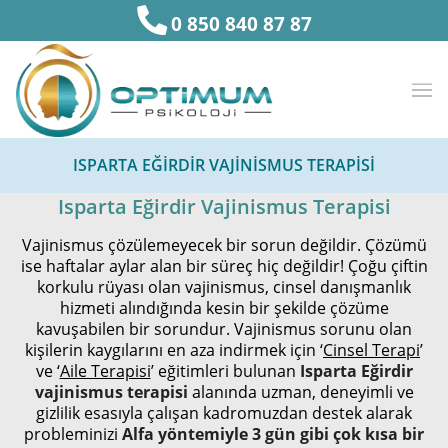
0 850 840 87 87
ISPARTA EĞIRDIR VAJINISMUS TERAPISI
Isparta Eğirdir Vajinismus Terapisi
Vajinismus çözülemeyecek bir sorun değildir. Çözümü
ise haftalar aylar alan bir süreç hiç değildir! Çoğu çiftin
korkulu rüyası olan vajinismus, cinsel danışmanlık
hizmeti alındığında kesin bir şekilde çözüme
kavuşabilen bir sorundur. Vajinismus sorunu olan
kişilerin kaygılarını en aza indirmek için ‘
Cinsel Terapi
’
ve ‘
Aile Terapisi
’ eğitimleri bulunan
Isparta Eğirdir
vajinismus terapisi
alanında uzman, deneyimli ve
gizlilik esasıyla çalışan kadromuzdan destek alarak
probleminizi
Alfa yöntemiyle 3 gün gibi çok kısa bir