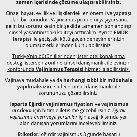
zaman içerisinde çözüme ulaştırabilirsiniz.
Cinsel hayat, evlilik ve ilişkilerdeki en önemli ve yapıtaşı
olan bir konudur. Vajinismus problemi yaşıyorsanız
gelin bu sorunu kesin bir şekilde tamamen sonlandırıp
cinsel yaşantınızdaki kaliteyi arttıralım. Ayrıca
EMDR
terapisi
ile geçişteki kötü geçen deneyimlerinizin
olumsuz etkilerinden kurtulabilirsiniz.
Türkiye’nin bütün illerinden; ister otel konaklama
desteği isterseniz online cinsel danışmanlık ile evinizin
konforunda
Vajinismus Terapisi
hizmeti alabilirsiniz.
Vajinaya müdahale ya da
herhangi tıbbi bir müdahale
yapılmaksızın;
sadece cinsel danışmanlık ile
sorununuzu çözebilirsiniz.
Isparta Eğirdir vajinismus fiyatları
ve
vajinismus
randevu
için bizimle iletişime geçebilirsiniz.
Eğirdir
vajinismus öneri
veya
yorumlar
için aşağı kısımda yer
alan danışan yorumlarını inceleyebilirsiniz.
Etiketler:
eğirdir vajinismus 3 günde başarılı