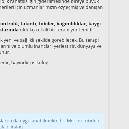
ojik rahatsızlığın giderilmesinde bireye büyük
erileri için uzmanlarımızın özgeçmiş ve danışan
ntrolü, takıntı, fobiler, bağımlılıklar, kaygı
uklarında
oldukça etkili bir terapi yöntemidir.
 yeni ve sağlıklı şekilde görebilecek. Bu terapi
rını ve olumlu inançları yerleştirir, dünyaya ve
lunur.
edir, bayındır psikolog
slarda da uygulanabilmektedir. Merkezimizden
labilirsiniz.