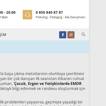
00 - 20.00
0 850 840 87 87
r Gün
Psikolog - Pedagog - Aile Danışmanı
İŞİM
la başa çıkma metotlarının olumluya çevrilmesi
ayan bir çok danışan ilk seanstan itibaren ruhsal
uzman, ‘
Çocuk, Ergen ve Yetişkinlerde EMDR
etaylı bilgi edinmek ve randevu oluşturmak için
ik problemleri yaşıyorsa, geçmişte yaşadığı bir