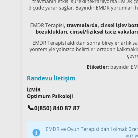
travmanın etkisi sürekli tekrarlıyorsa EMDR ç
ölçüde yarar sağlar. Bayındır EMDR yorumları h
EMDR Terapisi
,
travmalarda, cinsel işlev bozu
bozuklukları, cinsel/fiziksel taciz vakala
EMDR Terapisi aldıktan sonra bireyler artık sah
yöntemiyle yalnızca belirtiler ortadan kalkmakl
çevre
Etiketler:
bayındır EMD
Randevu İletişim
İZMİR
Optimum Psikoloji
📞
0(850) 840 87 87
EMDR ve Oyun Terapisi dahil olmak üzer
yüz y