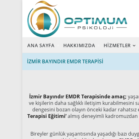
ANA SAYFA
HAKKIMIZDA
HİZMETLER
İZMIR BAYINDIR EMDR TERAPISI
İzmir Bayındır EMDR Terapisinde amaç;
yaşam
ve kişilerin daha sağlıklı iletişim kurabilmesin
dengesini bozan olayın önceki kadar rahatsız e
Terapisi Eğitimi’
almış deneyimli kadromuzdan d
Bireyler günlük yaşantısında yaşadığı bazı duy