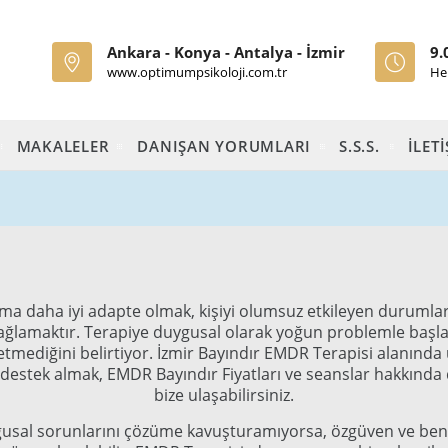
Ankara - Konya - Antalya - İzmir
9.
www.optimumpsikoloji.com.tr
He
MAKALELER
DANIŞAN YORUMLARI
S.S.S.
İLET
a daha iyi adapte olmak, kişiyi olumsuz etkileyen durumlar
i sağlamaktır. Terapiye duygusal olarak yoğun problemle başl
tmediğini belirtiyor. İzmir Bayındır EMDR Terapisi alanında 
estek almak, EMDR Bayındır Fiyatları ve seanslar hakkında d
bize ulaşabilirsiniz.
gusal sorunlarını çözüme kavuşturamıyorsa, özgüven ve benl