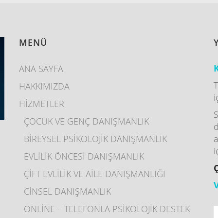
MENÜ
K
ANA SAYFA
T
HAKKIMIZDA
i
HİZMETLER
S
ÇOCUK VE GENÇ DANIŞMANLIK
d
BİREYSEL PSİKOLOJİK DANIŞMANLIK
a
I
i
EVLİLİK ÖNCESİ DANIŞMANLIK
ÇİFT EVLİLİK VE AİLE DANIŞMANLIĞI
CİNSEL DANIŞMANLIK
ONLİNE – TELEFONLA PSİKOLOJİK DESTEK