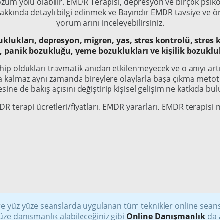
özüm yolu olabilir. EMDR Terapisi, depresyon ve birçok psikol
akkında detaylı bilgi edinmek ve Bayındır EMDR tavsiye ve ön
yorumlarını inceleyebilirsiniz.
klukları, depresyon, migren, yas, stres kontrolü, stres ko
rı, panik bozukluğu, yeme bozuklukları ve kişilik bozukl
ip oldukları travmatik anıdan etkilenmeyecek ve o anıyı artık
a kalmaz aynı zamanda bireylere olaylarla başa çıkma metotla
sine de bakış açısını değiştirip kişisel gelişimine katkıda bu
R terapi ücretleri/fiyatları, EMDR yararları, EMDR terapisi n
e yüz yüze seanslarda uygulanan tüm teknikler online sean
üze danışmanlık alabileceğiniz gibi
Online Danışmanlık
da a