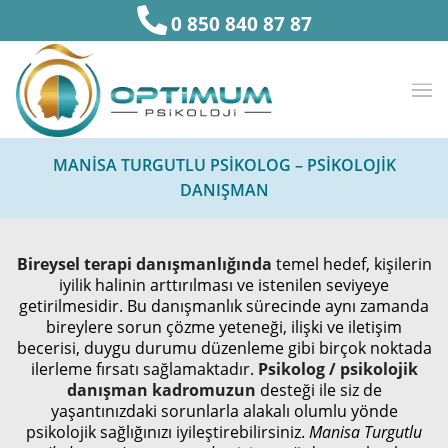
0 850 840 87 87
MANISA TURGUTLU PSIKOLOG – PSIKOLOJIK
DANIŞMAN
Bireysel terapi danışmanlığında
temel hedef, kişilerin
iyilik halinin arttırılması ve istenilen seviyeye
getirilmesidir. Bu danışmanlık sürecinde aynı zamanda
bireylere sorun çözme yeteneği, ilişki ve iletişim
becerisi, duygu durumu düzenleme gibi birçok noktada
ilerleme fırsatı sağlamaktadır.
Psikolog / psikolojik
danışman kadromuzun
desteği ile siz de
yaşantınızdaki sorunlarla alakalı olumlu yönde
psikolojik sağlığınızı iyileştirebilirsiniz.
Manisa Turgutlu