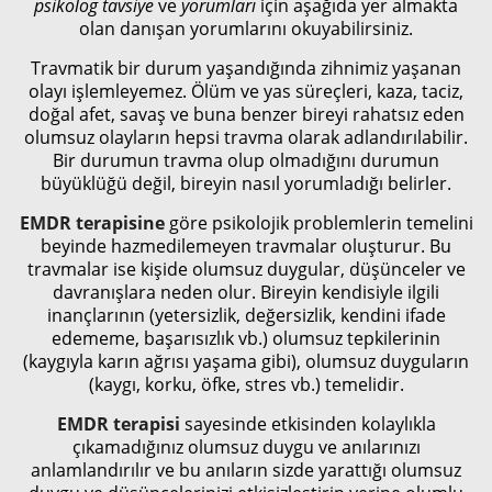
psikolog tavsiye
ve
yorumları
için aşağıda yer almakta
olan danışan yorumlarını okuyabilirsiniz.
Travmatik bir durum yaşandığında zihnimiz yaşanan
olayı işlemleyemez. Ölüm ve yas süreçleri, kaza, taciz,
doğal afet, savaş ve buna benzer bireyi rahatsız eden
olumsuz olayların hepsi travma olarak adlandırılabilir.
Bir durumun travma olup olmadığını durumun
büyüklüğü değil, bireyin nasıl yorumladığı belirler.
EMDR terapisine
göre psikolojik problemlerin temelini
beyinde hazmedilemeyen travmalar oluşturur. Bu
travmalar ise kişide olumsuz duygular, düşünceler ve
davranışlara neden olur. Bireyin kendisiyle ilgili
inançlarının (yetersizlik, değersizlik, kendini ifade
edememe, başarısızlık vb.) olumsuz tepkilerinin
(kaygıyla karın ağrısı yaşama gibi), olumsuz duyguların
(kaygı, korku, öfke, stres vb.) temelidir.
EMDR terapisi
sayesinde etkisinden kolaylıkla
çıkamadığınız olumsuz duygu ve anılarınızı
anlamlandırılır ve bu anıların sizde yarattığı olumsuz