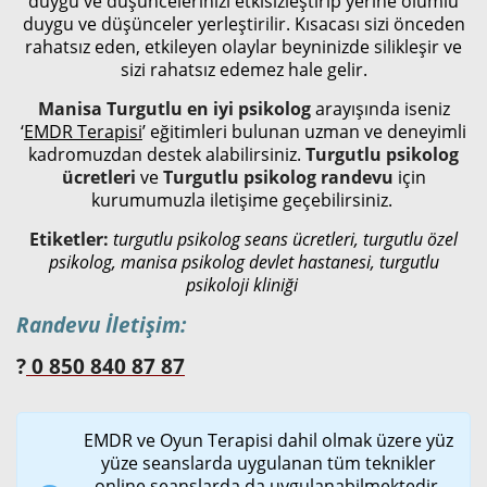
duygu ve düşüncelerinizi etkisizleştirip yerine olumlu
duygu ve düşünceler yerleştirilir. Kısacası sizi önceden
rahatsız eden, etkileyen olaylar beyninizde silikleşir ve
sizi rahatsız edemez hale gelir.
Manisa Turgutlu en iyi psikolog
arayışında iseniz
‘
EMDR Terapisi
’ eğitimleri bulunan uzman ve deneyimli
kadromuzdan destek alabilirsiniz.
Turgutlu psikolog
ücretleri
ve
Turgutlu psikolog randevu
için
kurumumuzla iletişime geçebilirsiniz.
Etiketler:
turgutlu psikolog seans ücretleri, turgutlu özel
psikolog, manisa psikolog devlet hastanesi, turgutlu
psikoloji kliniği
Randevu İletişim:
?
0 850 840 87 87
EMDR ve Oyun Terapisi dahil olmak üzere yüz
yüze seanslarda uygulanan tüm teknikler
online seanslarda da uygulanabilmektedir.