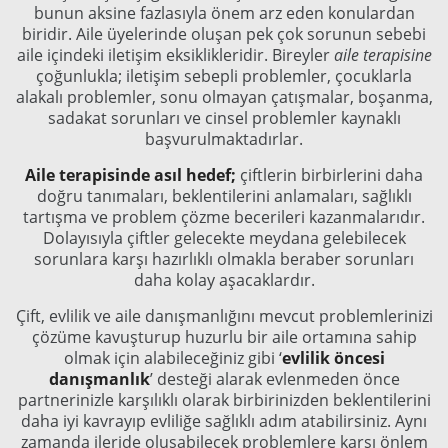
bunun aksine fazlasıyla önem arz eden konulardan
biridir. Aile üyelerinde oluşan pek çok sorunun sebebi
aile içindeki iletişim eksiklikleridir. Bireyler
aile terapisine
çoğunlukla; iletişim sebepli problemler, çocuklarla
alakalı problemler, sonu olmayan çatışmalar, boşanma,
sadakat sorunları ve cinsel problemler kaynaklı
başvurulmaktadırlar.
Aile terapisinde asıl hedef;
çiftlerin birbirlerini daha
doğru tanımaları, beklentilerini anlamaları, sağlıklı
tartışma ve problem çözme becerileri kazanmalarıdır.
Dolayısıyla çiftler gelecekte meydana gelebilecek
sorunlara karşı hazırlıklı olmakla beraber sorunları
daha kolay aşacaklardır.
Çift, evlilik ve aile danışmanlığını mevcut problemlerinizi
çözüme kavuşturup huzurlu bir aile ortamına sahip
olmak için alabileceğiniz gibi ‘
evlilik öncesi
danışmanlık
’ desteği alarak evlenmeden önce
partnerinizle karşılıklı olarak birbirinizden beklentilerini
daha iyi kavrayıp evliliğe sağlıklı adım atabilirsiniz. Aynı
zamanda ileride oluşabilecek problemlere karşı önlem