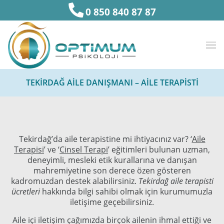
0 850 840 87 87
TEKİRDAĞ AİLE DANIŞMANI – AİLE TERAPİSTİ
Tekirdağ’da aile terapistine mi ihtiyacınız var? ‘
Aile
Terapisi
’ ve ‘
Cinsel Terapi
’ eğitimleri bulunan uzman,
deneyimli, mesleki etik kurallarına ve danışan
mahremiyetine son derece özen gösteren
kadromuzdan destek alabilirsiniz.
Tekirdağ aile terapisti
ücretleri
hakkında bilgi sahibi olmak için kurumumuzla
iletişime geçebilirsiniz.
Aile içi iletişim çağımızda birçok ailenin ihmal ettiği ve