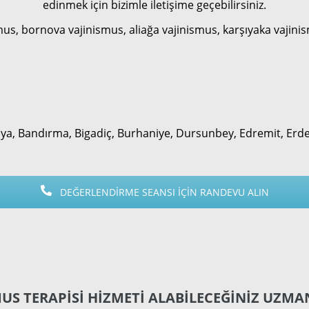
edinmek için bizimle iletişime geçebilirsiniz.
us, bornova vajinismus, aliağa vajinismus, karşıyaka vajinis
 Balya, Bandırma, Bigadiç, Burhaniye, Dursunbey, Edremit, Er
DEĞERLENDİRME SEANSI İÇİN RANDEVU ALIN
MUS TERAPİSİ HİZMETİ ALABİLECEĞİNİZ UZMA