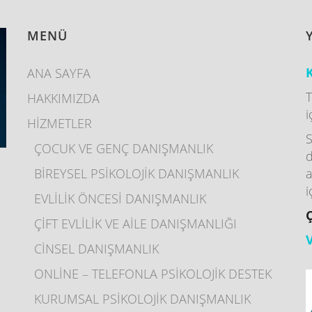
MENÜ
K
ANA SAYFA
T
HAKKIMIZDA
i
HİZMETLER
S
ÇOCUK VE GENÇ DANIŞMANLIK
d
BİREYSEL PSİKOLOJİK DANIŞMANLIK
a
I
i
EVLİLİK ÖNCESİ DANIŞMANLIK
ÇİFT EVLİLİK VE AİLE DANIŞMANLIĞI
CİNSEL DANIŞMANLIK
ONLİNE – TELEFONLA PSİKOLOJİK DESTEK
KURUMSAL PSİKOLOJİK DANIŞMANLIK