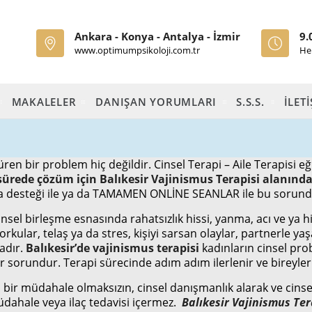
Ankara - Konya - Antalya - İzmir
9.
www.optimumpsikoloji.com.tr
He
MAKALELER
DANIŞAN YORUMLARI
S.S.S.
İLET
ren bir problem hiç değildir. Cinsel Terapi – Aile Terapisi 
a sürede çözüm için Balıkesir Vajinismus Terapisi alanı
a desteği ile ya da TAMAMEN ONLİNE SEANLAR ile bu sorundan
sel birleşme esnasında rahatsızlık hissi, yanma, acı ve ya hi
kular, telaş ya da stres, kişiyi sarsan olaylar, partnerle y
adır.
Balıkesir’de vajinismus terapisi
kadınların cinsel prob
 sorundur. Terapi sürecinde adım adım ilerlenir ve bireyler 
 bir müdahale olmaksızın, cinsel danışmanlık alarak ve cinse
müdahale veya ilaç tedavisi içermez.
Balıkesir Vajinismus Ter