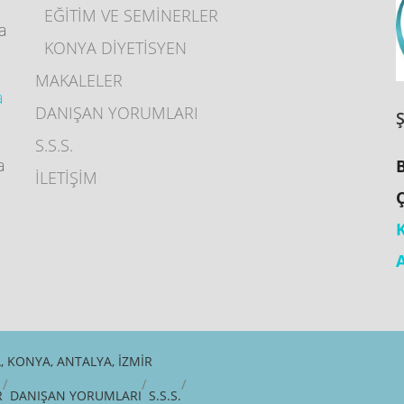
EĞİTİM VE SEMİNERLER
ya
KONYA DİYETİSYEN
MAKALELER
a
DANIŞAN YORUMLARI
S.S.S.
a
İLETİŞİM
 KONYA, ANTALYA, İZMIR
R
DANIŞAN YORUMLARI
S.S.S.