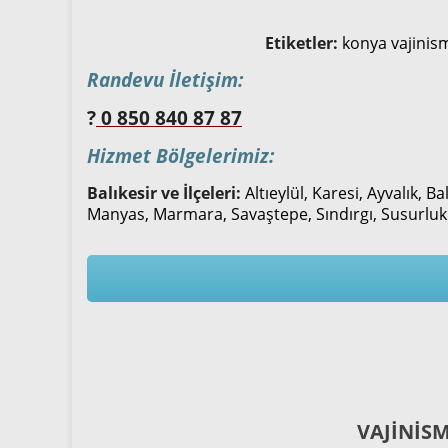
Etiketler:
konya vajinism
Randevu İletişim:
?
0 850 840 87 87
Hizmet Bölgelerimiz:
Balıkesir ve İlçeleri:
Altıeylül, Karesi, Ayvalık,
Manyas, Marmara, Savaştepe, Sındırgı, Susurluk
VAJİNİS