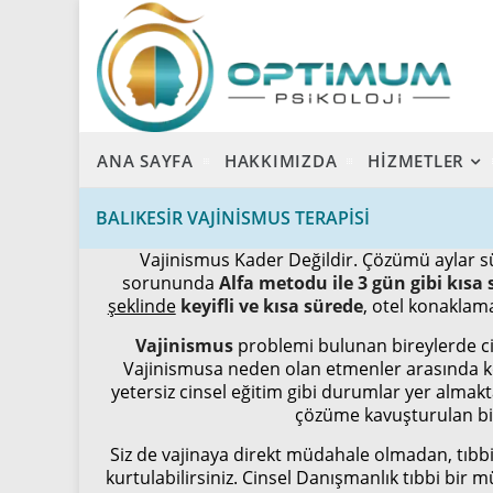
ANA SAYFA
HAKKIMIZDA
HİZMETLER
BALIKESİR VAJİNİSMUS TERAPİSİ
Vajinismus Kader Değildir. Çözümü aylar sü
sorununda
Alfa metodu ile 3 gün gibi kıs
şeklinde
keyifli ve kısa sürede
, otel konaklam
Vajinismus
problemi bulunan bireylerde cin
Vajinismusa neden olan etmenler arasında kor
yetersiz cinsel eğitim gibi durumlar yer almakt
çözüme kavuşturulan bir
Siz de vajinaya direkt müdahale olmadan, tıbbi
kurtulabilirsiniz. Cinsel Danışmanlık tıbbi bir 