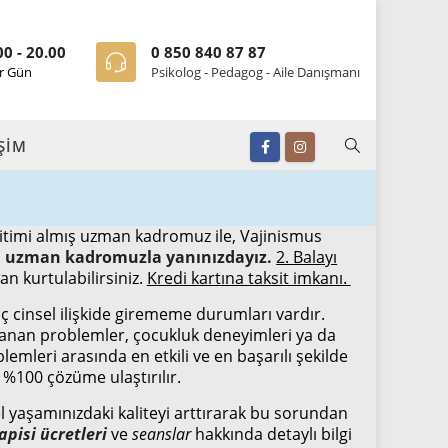
00 - 20.00
0 850 840 87 87
r Gün
Psikolog - Pedagog - Aile Danışmanı
İŞİM
eğitimi almış uzman kadromuz ile, Vajinismus
nda uzman kadromuzla yanınızdayız.
2. Balayı
 kurtulabilirsiniz.
Kredi kartına taksit imkanı.
ç cinsel ilişkide girememe durumları vardır.
aşanan problemler, çocukluk deneyimleri ya da
lemleri arasında en etkili ve en başarılı şekilde
%100 çözüme ulaştırılır.
l yaşamınızdaki kaliteyi arttırarak bu sorundan
apisi ücretleri
ve
seanslar
hakkında detaylı bilgi