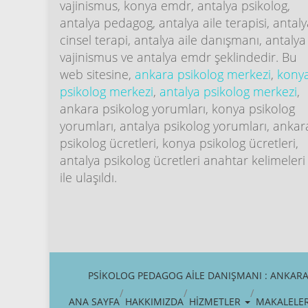
vajinismus, konya emdr, antalya psikolog,
antalya pedagog, antalya aile terapisi, antal
cinsel terapi, antalya aile danışmanı, antalya
vajinismus ve antalya emdr şeklindedir. Bu
web sitesine,
ankara psikolog merkezi
,
kony
psikolog merkezi
,
antalya psikolog merkezi
,
ankara psikolog yorumları, konya psikolog
yorumları, antalya psikolog yorumları, ankar
psikolog ücretleri, konya psikolog ücretleri,
antalya psikolog ücretleri anahtar kelimeleri
ile ulaşıldı.
PSIKOLOG PEDAGOG AILE DANIŞMANI : ANKARA,
ANA SAYFA
HAKKIMIZDA
HİZMETLER
MAKALELE