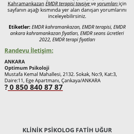
Kahramankazan
EMDR terapisi tavsiye
ve
yorumları
için
sayfanın aşağı kısmında yer alan danışan yorumlarını
inceleyebilirsiniz.
Etiketler:
EMDR kahramankazan, EMDR terapisi, EMDR
ankara kahramankazan fiyatları, EMDR seans ücretleri
2022, EMDR terapi fiyatları
Randevu İletişim:
ANKARA
Optimum Psikoloji
Mustafa Kemal Mahallesi, 2132. Sokak, No:9, Kat:3,
Daire:11, Ege Apartmanı, Çankaya/ANKARA
?
0 850 840 87 87
KLINIK PSIKOLOG FATIH UĞUR