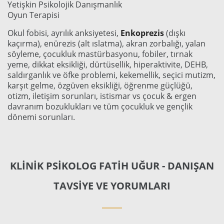
Yetişkin Psikolojik Danışmanlık
Oyun Terapisi
Okul fobisi, ayrılık anksiyetesi,
Enkoprezis
(dışkı
kaçırma), enürezis (alt ıslatma), akran zorbalığı, yalan
söyleme, çocukluk mastürbasyonu, fobiler, tırnak
yeme, dikkat eksikliği, dürtüsellik, hiperaktivite, DEHB,
saldırganlık ve öfke problemi, kekemellik, seçici mutizm,
karşıt gelme, özgüven eksikliği, öğrenme güçlüğü,
otizm, iletişim sorunları, istismar vs çocuk & ergen
davranım bozuklukları ve tüm çocukluk ve gençlik
dönemi sorunları.
KLINIK PSIKOLOG FATIH UĞUR - DANIŞAN
TAVSIYE VE YORUMLARI