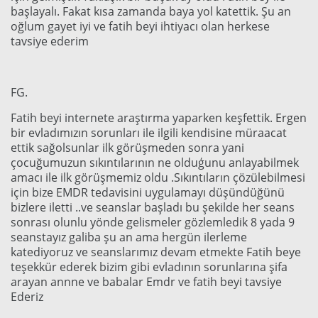
başlayalı. Fakat kısa zamanda baya yol katettik. Şu an
oğlum gayet iyi ve fatih beyi ihtiyacı olan herkese
tavsiye ederim
FG.
Fatih beyi internete araştırma yaparken keşfettik. Ergen
bir evladımızın sorunları ile ilgili kendisine müraacat
ettik sağolsunlar ilk görüşmeden sonra yani
çocuğumuzun sıkıntılarının ne olduģunu anlayabilmek
amacı ile ilk görüşmemiz oldu .Sıkıntıların çözülebilmesi
için bize EMDR tedavisini uygulamayı düşündüğünü
bizlere iletti ..ve seanslar başladı bu şekilde her seans
sonrası olunlu yönde gelismeler gözlemledik 8 yada 9
seanstayız galiba şu an ama hergün ilerleme
katediyoruz ve seanslarımız devam etmekte Fatih beye
teşekkür ederek bizim gibi evladının sorunlarına şifa
arayan annne ve babalar Emdr ve fatih beyi tavsiye
Ederiz