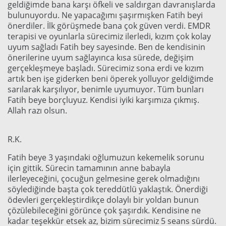
geldiğimde bana karşı öfkeli ve saldırgan davranışlarda
bulunuyordu. Ne yapacağımı şaşırmışken Fatih beyi
önerdiler. İlk görüşmede bana çok güven verdi. EMDR
terapisi ve oyunlarla sürecimiz ilerledi, kızım çok kolay
uyum sağladı Fatih bey sayesinde. Ben de kendisinin
önerilerine uyum sağlayınca kısa sürede, değişim
gerçekleşmeye başladı. Sürecimiz sona erdi ve kızım
artık ben işe giderken beni öperek yolluyor geldiğimde
sarılarak karşılıyor, benimle uyumuyor. Tüm bunları
Fatih beye borçluyuz. Kendisi iyiki karşımıza çıkmış.
Allah razı olsun.
R.K.
Fatih beye 3 yaşındaki oğlumuzun kekemelik sorunu
için gittik. Sürecin tamamının anne babayla
ilerleyeceğini, çocuğun gelmesine gerek olmadığını
söylediğinde başta çok tereddütlü yaklaştık. Önerdiği
ödevleri gerçekleştirdikçe dolaylı bir yoldan bunun
çözülebileceğini görünce çok şaşırdık. Kendisine ne
kadar teşekkür etsek az, bizim sürecimiz 5 seans sürdü.