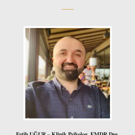
Fatih UĞUR – Klinik Psikolog
, EMDR Dnş.