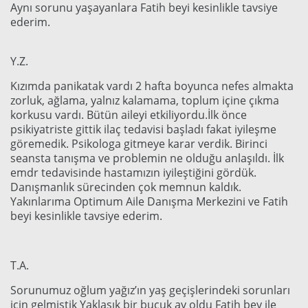
Aynı sorunu yaşayanlara Fatih beyi kesinlikle tavsiye
ederim.
Y.Z.
Kızımda panikatak vardı 2 hafta boyunca nefes almakta
zorluk, ağlama, yalnız kalamama, toplum içine çıkma
korkusu vardı. Bütün aileyi etkiliyordu.İlk önce
psikiyatriste gittik ilaç tedavisi başladı fakat iyileşme
göremedik. Psikologa gitmeye karar verdik. Birinci
seansta tanışma ve problemin ne olduğu anlaşıldı. İlk
emdr tedavisinde hastamızın iyileştiğini gördük.
Danışmanlık sürecinden çok memnun kaldık.
Yakınlarıma Optimum Aile Danışma Merkezini ve Fatih
beyi kesinlikle tavsiye ederim.
T.A.
Sorunumuz oğlum yağız’ın yaş geçişlerindeki sorunları
için gelmiştik Yaklaşık bir buçuk ay oldu Fatih bey ile