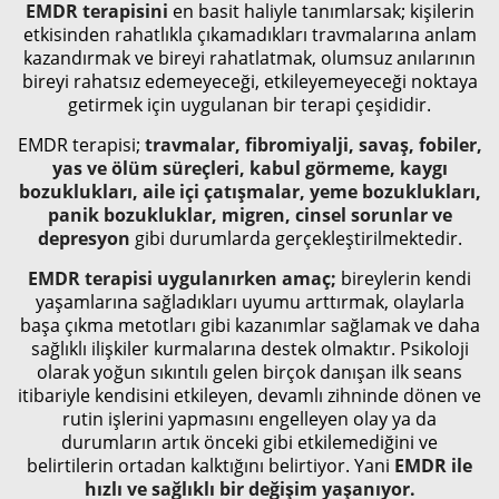
EMDR terapisini
en basit haliyle tanımlarsak; kişilerin
etkisinden rahatlıkla çıkamadıkları travmalarına anlam
kazandırmak ve bireyi rahatlatmak, olumsuz anılarının
bireyi rahatsız edemeyeceği, etkileyemeyeceği noktaya
getirmek için uygulanan bir terapi çeşididir.
EMDR terapisi;
travmalar, fibromiyalji, savaş, fobiler,
yas ve ölüm süreçleri, kabul görmeme, kaygı
bozuklukları, aile içi çatışmalar, yeme bozuklukları,
panik bozukluklar, migren, cinsel sorunlar ve
depresyon
gibi durumlarda gerçekleştirilmektedir.
EMDR terapisi uygulanırken amaç;
bireylerin kendi
yaşamlarına sağladıkları uyumu arttırmak, olaylarla
başa çıkma metotları gibi kazanımlar sağlamak ve daha
sağlıklı ilişkiler kurmalarına destek olmaktır. Psikoloji
olarak yoğun sıkıntılı gelen birçok danışan ilk seans
itibariyle kendisini etkileyen, devamlı zihninde dönen ve
rutin işlerini yapmasını engelleyen olay ya da
durumların artık önceki gibi etkilemediğini ve
belirtilerin ortadan kalktığını belirtiyor. Yani
EMDR ile
hızlı ve sağlıklı bir değişim yaşanıyor.