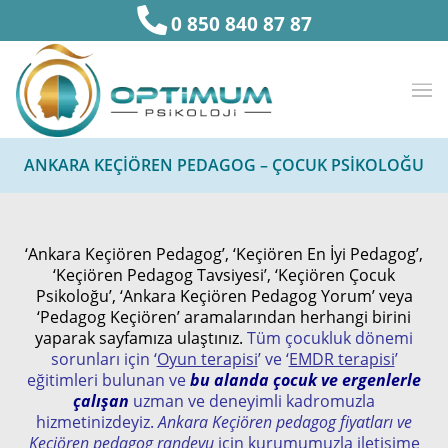
0 850 840 87 87
ANKARA KEÇIÖREN PEDAGOG – ÇOCUK PSIKOLOĞU
‘Ankara Keçiören Pedagog’, ‘Keçiören En İyi Pedagog’,
‘Keçiören Pedagog Tavsiyesi’, ‘Keçiören Çocuk
Psikoloğu’, ‘Ankara Keçiören Pedagog Yorum’ veya
‘Pedagog Keçiören’ aramalarından herhangi birini
yaparak sayfamıza ulaştınız.
Tüm çocukluk dönemi
sorunları için ‘
Oyun terapisi
’ ve ‘
EMDR terapisi
’
eğitimleri bulunan ve
bu alanda çocuk ve ergenlerle
çalışan
uzman ve deneyimli kadromuzla
hizmetinizdeyiz.
Ankara Keçiören pedagog fiyatları ve
Keçiören pedagog randevu
için kurumumuzla iletişime