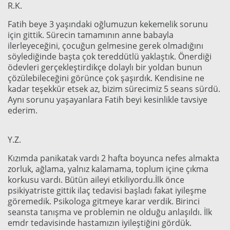
R.K.
Fatih beye 3 yaşındaki oğlumuzun kekemelik sorunu
için gittik. Sürecin tamamının anne babayla
ilerleyeceğini, çocuğun gelmesine gerek olmadığını
söylediğinde başta çok tereddütlü yaklaştık. Önerdiği
ödevleri gerçekleştirdikçe dolaylı bir yoldan bunun
çözülebileceğini görünce çok şaşırdık. Kendisine ne
kadar teşekkür etsek az, bizim sürecimiz 5 seans sürdü.
Aynı sorunu yaşayanlara Fatih beyi kesinlikle tavsiye
ederim.
Y.Z.
Kızımda panikatak vardı 2 hafta boyunca nefes almakta
zorluk, ağlama, yalnız kalamama, toplum içine çıkma
korkusu vardı. Bütün aileyi etkiliyordu.İlk önce
psikiyatriste gittik ilaç tedavisi başladı fakat iyileşme
göremedik. Psikologa gitmeye karar verdik. Birinci
seansta tanışma ve problemin ne olduğu anlaşıldı. İlk
emdr tedavisinde hastamızın iyileştiğini gördük.