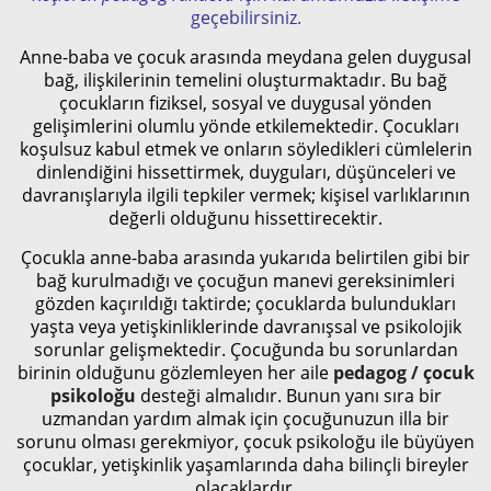
geçebilirsiniz.
Anne-baba ve çocuk arasında meydana gelen duygusal
bağ, ilişkilerinin temelini oluşturmaktadır. Bu bağ
çocukların fiziksel, sosyal ve duygusal yönden
gelişimlerini olumlu yönde etkilemektedir. Çocukları
koşulsuz kabul etmek ve onların söyledikleri cümlelerin
dinlendiğini hissettirmek, duyguları, düşünceleri ve
davranışlarıyla ilgili tepkiler vermek; kişisel varlıklarının
değerli olduğunu hissettirecektir.
Çocukla anne-baba arasında yukarıda belirtilen gibi bir
bağ kurulmadığı ve çocuğun manevi gereksinimleri
gözden kaçırıldığı taktirde; çocuklarda bulundukları
yaşta veya yetişkinliklerinde davranışsal ve psikolojik
sorunlar gelişmektedir. Çocuğunda bu sorunlardan
birinin olduğunu gözlemleyen her aile
pedagog / çocuk
psikoloğu
desteği almalıdır. Bunun yanı sıra bir
uzmandan yardım almak için çocuğunuzun illa bir
sorunu olması gerekmiyor, çocuk psikoloğu ile büyüyen
çocuklar, yetişkinlik yaşamlarında daha bilinçli bireyler
olacaklardır.