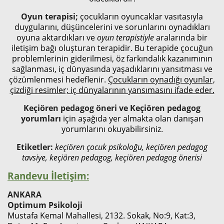
Oyun terapisi;
çocukların oyuncaklar vasıtasıyla
duygularını, düşüncelerini ve sorunlarını oynadıkları
oyuna aktardıkları ve
oyun terapistiyle
aralarında bir
iletişim bağı oluşturan terapidir. Bu terapide çocuğun
problemlerinin giderilmesi, öz farkındalık kazanımının
sağlanması, iç dünyasında yaşadıklarını yansıtması ve
çözümlenmesi hedeflenir.
Çocukların oynadığı oyunlar,
çizdiği resimler; iç dünyalarının yansımasını ifade eder.
Keçiören pedagog öneri ve Keçiören
pedagog
yorumları
için aşağıda yer almakta olan danışan
yorumlarını okuyabilirsiniz.
Etiketler:
keçiören çocuk psikoloğu, keçiören pedagog
tavsiye, keçiören pedagog, keçiören pedagog önerisi
Randevu İletişim:
ANKARA
Optimum Psikoloji
Mustafa Kemal Mahallesi, 2132. Sokak, No:9, Kat:3,