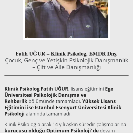
Fatih UĞUR – Klinik Psikolog
, EMDR Dnş.
Çocuk, Genç ve Yetişkin Psikolojik Danışmanlık
– Çift ve Aile Danışmanlığı
Klinik Psikolog Fatih UĞUR
, lisans eğitimini
Ege
Üniversitesi Psikolojik Danışma ve
Rehberlik
bölümünde tamamladı.
Yüksek Lisans
Eğitimini ise İstanbul Esenyurt Üniversitesi Klinik
Psikoloji
alanında tamamladı.
Klinik Psikolog olarak 14 yılı aşkın süredir çalışmalarına
kurucusu olduğu Optimum Psikoloji’ de
devam