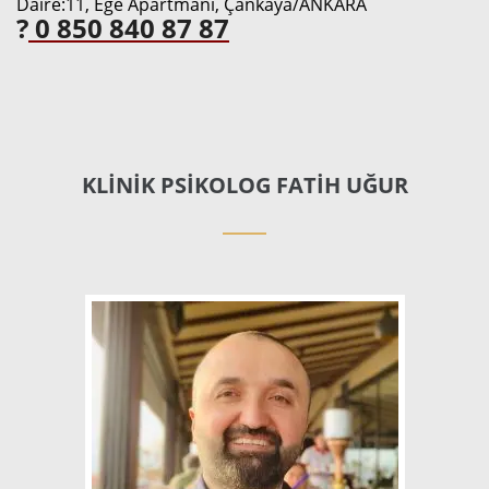
Daire:11, Ege Apartmanı, Çankaya/ANKARA
?
0 850 840 87 87
KLINIK PSIKOLOG FATIH UĞUR