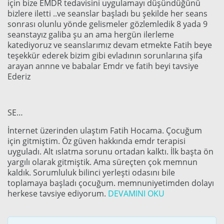
için bize EMDR tedavisini uygulamayı düşündüğünü
bizlere iletti ..ve seanslar başladı bu şekilde her seans
sonrası olunlu yönde gelismeler gözlemledik 8 yada 9
seanstayız galiba şu an ama hergün ilerleme
katediyoruz ve seanslarımız devam etmekte Fatih beye
teşekkür ederek bizim gibi evladının sorunlarına şifa
arayan annne ve babalar Emdr ve fatih beyi tavsiye
Ederiz
SE…
İnternet üzerinden ulaştım Fatih Hocama. Çocuğum
için gitmiştim. Öz güven hakkında emdr terapisi
uyguladı. Alt ıslatma sorunu ortadan kalktı. İlk başta ön
yargılı olarak gitmiştik. Ama süreçten çok memnun
kaldık. Sorumluluk bilinci yerleşti odasını bile
toplamaya başladı çocuğum. memnuniyetimden dolayı
herkese tavsiye ediyorum.
DEVAMINI OKU