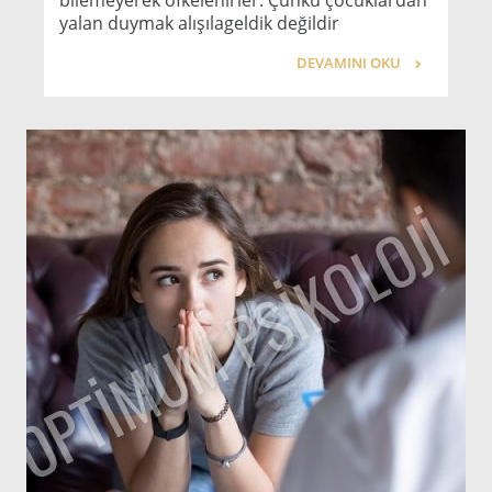
bilemeyerek öfkelenirler. Çünkü çocuklardan
yalan duymak alışılageldik değildir
DEVAMINI OKU