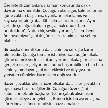
Özellikle ilk zamanlarda zaman konusunda dakik
davranma önemlidir. Çocuğun okula geç kalması onun
güne çoktan başlamış, oyunlarını planlamış ve
kaynaşmış bir gruba dâhil olmasını zorlaştırır. Aynı
şekilde çocuğu okuldan geç almak onun ‘‘ben
unutuldum’’, ‘’zaten hiç sevilmiyorum’’, ‘’ailem beni
önemsemiyor’ ’gibi düşüncelere kapılmasına sebep
olabilir.
Bir başka önemli konu da ailenin bu süreçte kararlı
olmasıdır. Çocuğa tamam istemiyorsan bugün okula
gitme demek yerine seni anlıyorum, okula gitmek sana
gerçekten zor geliyor ama bunu başarabilirsin ben hep
senin yanındayım gibi destekleyici ve duygusunu
yansıtan cümleler kurmak en doğrusudur.
Bazen çocuklar okula hazır olsalar da aileler çocuktan
ayrılmaya hazır değillerdir. Çocuğun özerkliğini
kabullenmek, bir başka yetişkine çabuk alışmasını
görmek aileye zor gelebilir. Bunun için bu ayrımlaşma
sürecine aile önce kendisini hazırlamalıdır.