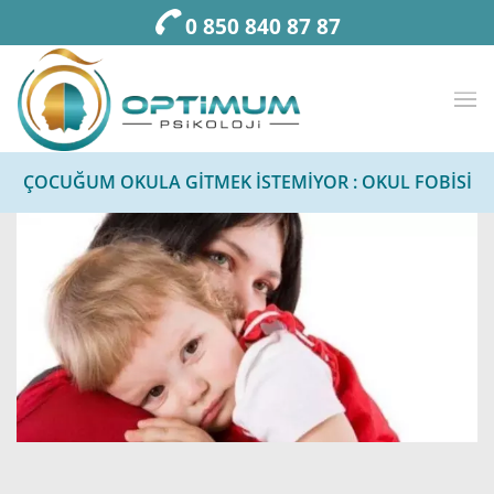
0 850 840 87 87
ÇOCUĞUM OKULA GITMEK İSTEMIYOR : OKUL FOBISI