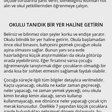
ölçüde sorularına yanıt verin, bilmediğiniz kısımları not
alın ve okul yetkililerinden öğrenmeye çalışın.
OKULU TANIDIK BİR YER HALİNE GETİRİN
Belirsiz ve bilinmez olan şeyler korku ve endişe yaratır.
Okulu bilindik bir yer haline getirin. Okula başlamadan
önce okul binasını, bahçesini gezmek çocuğun okula
aşina olmasını sağlar. Bunun yanı sıra evde
hazırladığınız küçük atıştırmalıkları da okula götürüp
orada yiyebilirsiniz. Eğer fırsatınız varsa çocuğu
öğretmeniyle tanıştırmak diğer çocukların olmadığı bir
anda kısa bir sohbet etmesini sağlamak faydalı olabilir.
Çocuğa süreçle ilgili tüm bilgiler detaylıca verilmelidir.
Kaçta uyanacağı, okulda ne kadar zaman geçireceği,
neler yapacağı, ne zaman yemek yiyeceği, onu okula
kimin bırakıp kimin alacağı, servis kullanıp
kullanmayacağı, eve dönünce neler yapacağı çocuk için
merak konusudur. Özellikle 7 yaşından küçük çocuklara
içinde bulundukları gelişimsel dönem dolayısıyla, bu